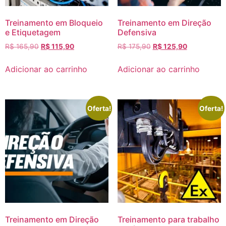
Treinamento em Bloqueio
Treinamento em Direção
e Etiquetagem
Defensiva
R$
165,90
R$
115,90
R$
175,90
R$
125,90
Adicionar ao carrinho
Adicionar ao carrinho
Oferta!
Oferta!
Treinamento em Direção
Treinamento para trabalho