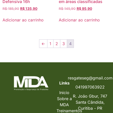
Defensiva 16h
em áreas classificadas
R$
185,90
R$
135,90
R$
145,90
R$
95,90
Adicionar ao carrinho
Adicionar ao carrinho
←
1
2
3
4
resgateseg@gmail.com
Links
041997063922
Inicio
R. João Gbur, 747
Sobre a
Santa Cândida,
MDA
Curitiba - PR
Treinamentos