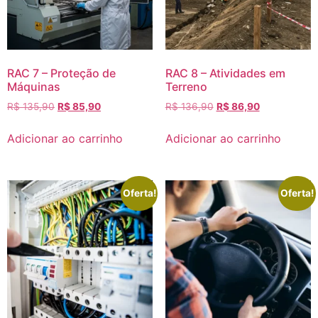
RAC 7 – Proteção de
RAC 8 – Atividades em
Máquinas
Terreno
R$
135,90
R$
85,90
R$
136,90
R$
86,90
Adicionar ao carrinho
Adicionar ao carrinho
Oferta!
Oferta!