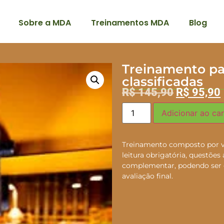
Sobre a MDA
Treinamentos MDA
Blog
Treinamento pa
classificadas
R$
145,90
R$
95,90
Adicionar ao car
Treinamento composto por víd
leitura obrigatória, questões
complementar, podendo ser 
avaliação final.