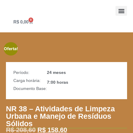
0
MDA Seg
Treinamentos MDA
R$
0,00
Oferta!
Período:
24 meses
Carga horária:
7:00 horas
Documento Base:
NR 38 – Atividades de Limpeza
Urbana e Manejo de Resíduos
Sólidos
R$
208,60
R$
158,60